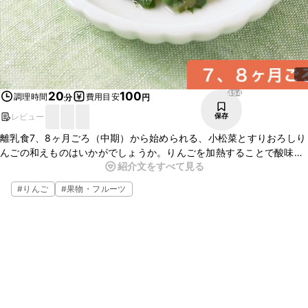
454
20
100
調理時間
費用目安
分
円
レビュー
保存
離乳食7、8ヶ月ごろ（中期）から始められる、小松菜とすりおろしり
んごの和えものはいかがでしょうか。りんごを加熱することで酸味が
紹介文をすべて見る
和らぎ、小松菜との相性もぴったりです。柔らくしたい場合は、昆布
だしを加えると食べやすくなりますよ。ぜひお試しくださいね。
#
りんご
#
果物・フルーツ