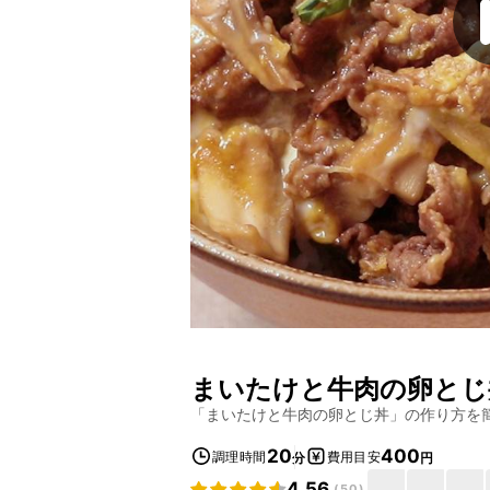
まいたけと牛肉の卵とじ
「
まいたけと牛肉の卵とじ丼
」の作り方を
20
400
調理時間
費用目安
分
円
4.56
(
50
)