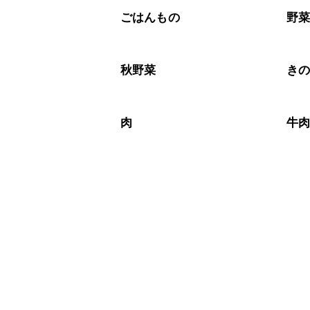
A
※日持ちは目安です。
こちら
ごはんもの
野
秋野菜
き
肉
牛