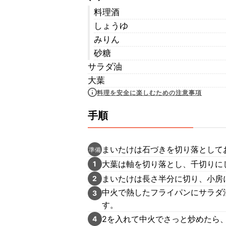
料理酒
しょうゆ
みりん
砂糖
サラダ油
大葉
料理を安全に楽しむための注意事項
手順
まいたけは石づきを切り落として
準備
大葉は軸を切り落とし、千切りに
1
まいたけは長さ半分に切り、小房
2
中火で熱したフライパンにサラダ
3
す。
2を入れて中火でさっと炒めたら、
4