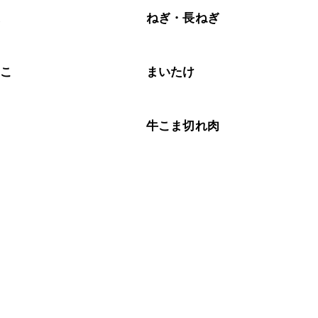
菜
ねぎ・長ねぎ
のこ
まいたけ
肉
牛こま切れ肉