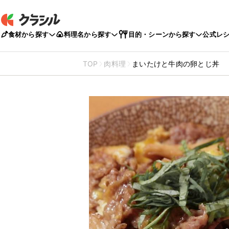
食材から探す
料理名から探す
目的・シーンから探す
公式レ
TOP
肉料理
まいたけと牛肉の卵とじ丼