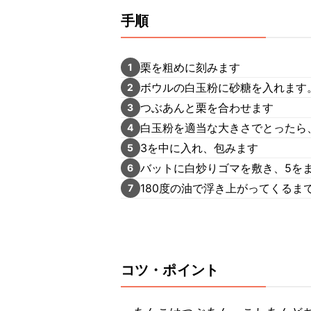
手順
栗を粗めに刻みます
1
ボウルの白玉粉に砂糖を入れます
2
つぶあんと栗を合わせます
3
白玉粉を適当な大きさでとったら
4
3を中に入れ、包みます
5
バットに白炒りゴマを敷き、5を
6
180度の油で浮き上がってくるま
7
コツ・ポイント