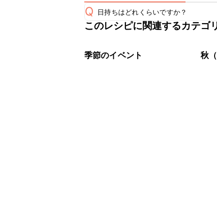
Q
日持ちはどれくらいですか？
このレシピに関連するカテゴ
保存期間は常温で当日中が目安です。
A
※日持ちは目安です。
こちら
季節のイベント
秋（