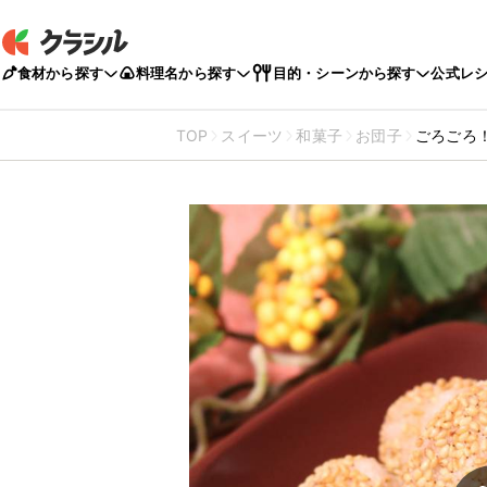
食材から探す
料理名から探す
目的・シーンから探す
公式レ
TOP
スイーツ
和菓子
お団子
ごろごろ