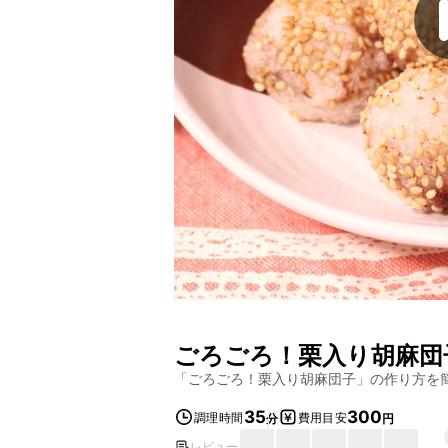
ごろごろ！栗入り胡麻団
「
ごろごろ！栗入り胡麻団子
」の作り方を
35
300
調理時間
費用目安
分
円
レビュー