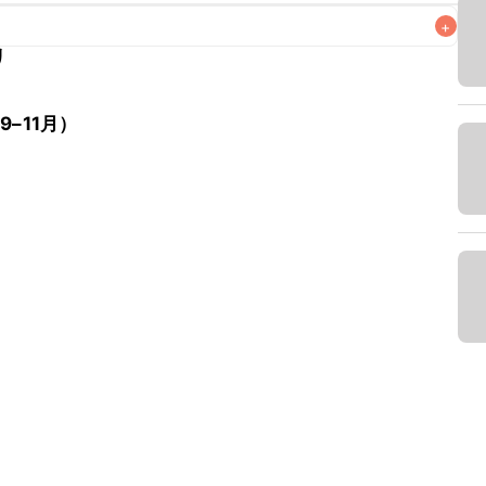
+
リ
なるべくお早めにお召し上がりください。

9–11月）