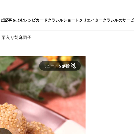
シピ
記事をよむ
レシピカード
クラシルショート
クリエイター
クラシルのサー
！栗入り胡麻団子
ミュートを解除