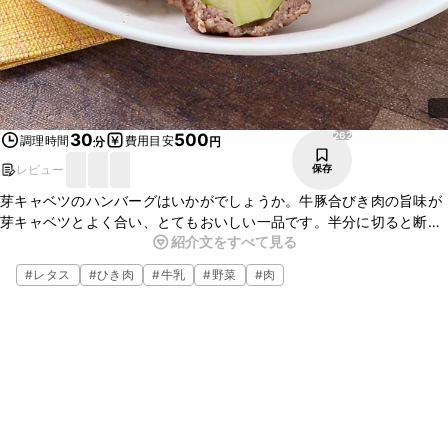
262
30
500
調理時間
費用目安
分
円
レビュー
保存
芽キャベツのハンバーグはいかがでしょうか。牛豚合びき肉の旨味が
芽キャベツとよく合い、とてもおいしい一品です。半分に切ると断面
紹介文をすべて見る
に見える芽キャベツが可愛らしいので、おもてなしなどにもおすすめ
ですよ。簡単に作れますので、ぜひお試しください。
#
レタス
#
ひき肉
#
牛乳
#
野菜
#
肉