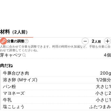
材料
（
2人前
）
2
分量の調整
人前
人数に合わせて分量を調整できます。料理の時間や火加減など、手順も分量に合
わせて調整してくださいね。
芽キャベツ
4個
肉だね
牛豚合びき肉
200g
溶き卵 (Mサイズ)
1/2個分
パン粉
大さじ1
マヨネーズ
小さじ2
牛乳
小さじ1
塩こしょう
ふたつまみ