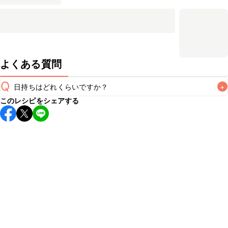
よくある質問
Q
日持ちはどれくらいですか？
+
このレシピをシェアする
保存期間は冷蔵で翌日中が目安です。なるべくお早めにお召
し上がりください。

A
※日持ちは目安です。
こちら
の注意事項をご確認の上、正し