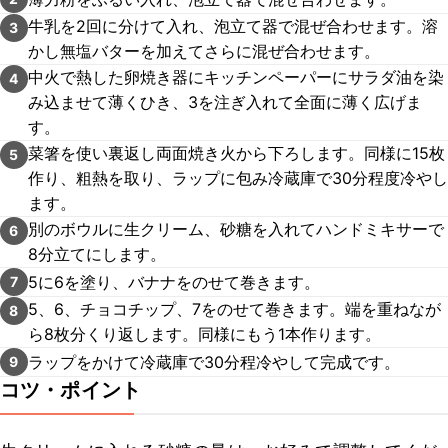
牛乳を2回に分けて入れ、泡立て器で混ぜ合わせます。溶
3
かし無塩バターを加えてさらに混ぜ合わせます。
中火で熱した卵焼き器にキッチンペーパーにサラダ油を染
4
み込ませて薄くひき、3を注ぎ入れて全面に薄く広げま
す。
菜箸を使い裏返し両面焼き火から下ろします。同様に15枚
5
作り、粗熱を取り、ラップに包み冷蔵庫で30分程度冷やし
ます。
別のボウルに生クリーム、砂糖を入れてハンドミキサーで
6
8分立てにします。
5に6を塗り、バナナをのせて巻きます。
7
5、6、チョコチップ、7をのせて巻きます。端を重ねなが
8
ら8枚分くり返します。同様にもう1本作ります。
ラップをかけて冷蔵庫で30分程冷やして完成です。
9
コツ・ポイント