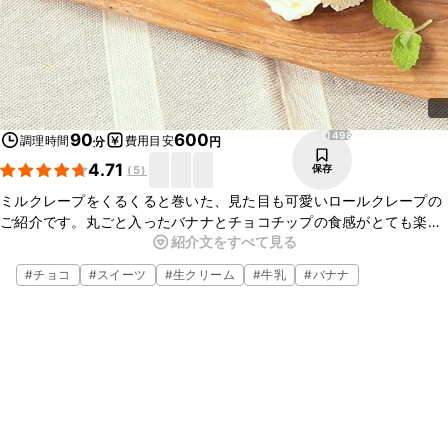
1498
90
600
調理時間
費用目安
分
円
4.71
保存
(
5
)
ミルクレープをくるくると巻いた、見た目も可愛いロールクレープの
ご紹介です。丸ごと入ったバナナとチョコチップの食感がとても楽し
紹介文をすべて見る
い一品ですよ。卵焼き器があればとても簡単にお作りいただけますの
で、この機会にぜひ作ってみてくださいね。
#
チョコ
#
スイーツ
#
生クリーム
#
牛乳
#
バナナ