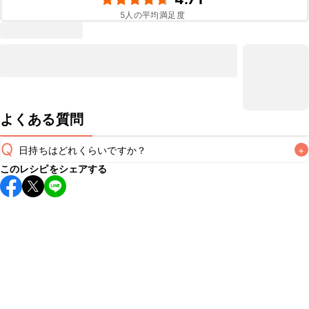
5
人の平均満足度
よくある質問
Q
日持ちはどれくらいですか？
+
このレシピをシェアする
保存期間は冷蔵で当日中が目安です。なるべくお早めにお召
し上がりください。

A
※日持ちは目安です。
こちら
の注意事項をご確認の上、正し