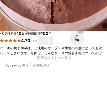
1137
10
100
調理時間
費用目安
分
円
4.70
保存
(
18
)
ケーキの焼き加減は、ご使用のオーブンや生地の状態によっても変
わってしまいます。今回は、そんなケーキの焼き加減についてのご紹
紹介文をすべて見る
介です。ケーキでも、しっかり焼き切るスポンジケーキやパウンド
ケーキ、しっとりと焼きあげるガトーショコラなど、種類によっても
#
スイーツの基本
#
料理の基本
見極め方が異なりますので、ぜひ覚えてみてくださいね。