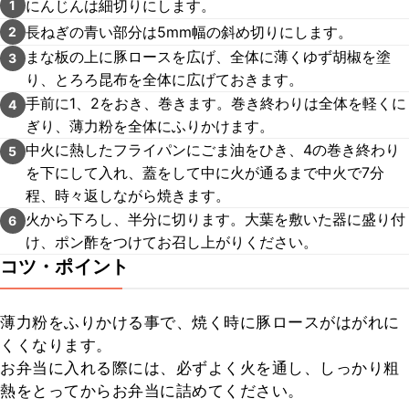
にんじんは細切りにします。
1
長ねぎの青い部分は5mm幅の斜め切りにします。
2
まな板の上に豚ロースを広げ、全体に薄くゆず胡椒を塗
3
り、とろろ昆布を全体に広げておきます。
手前に1、2をおき、巻きます。巻き終わりは全体を軽くに
4
ぎり、薄力粉を全体にふりかけます。
中火に熱したフライパンにごま油をひき、4の巻き終わり
5
を下にして入れ、蓋をして中に火が通るまで中火で7分
程、時々返しながら焼きます。
火から下ろし、半分に切ります。大葉を敷いた器に盛り付
6
け、ポン酢をつけてお召し上がりください。
コツ・ポイント
薄力粉をふりかける事で、焼く時に豚ロースがはがれに
くくなります。

お弁当に入れる際には、必ずよく火を通し、しっかり粗
熱をとってからお弁当に詰めてください。