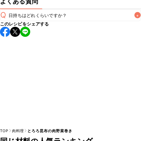
よくある質問
Q
日持ちはどれくらいですか？
+
このレシピをシェアする
保存期間は冷蔵で翌日中が目安です。なるべくお早めにお召
し上がりください。

A
※日持ちは目安です。
こちら
の注意事項をご確認の上、正し
TOP
肉料理
とろろ昆布の肉野菜巻き