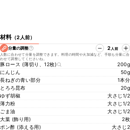
材料
（
2人前
）
2
分量の調整
人前
人数に合わせて分量を調整できます。料理の時間や火加減など、手順も分量に合
わせて調整してくださいね。
豚ロース (薄切り、12枚)
200g
にんじん
50g
長ねぎの青い部分
1本分
とろろ昆布
20g
ゆず胡椒
大さじ1/2
薄力粉
大さじ1/2
ごま油
大さじ1/2
大葉 (飾り用)
2枚
ポン酢 (添える用)
大さじ2