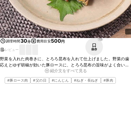
622
30
500
調理時間
費用目安
分
円
レビュー
保存
野菜を入れた肉巻きに、とろろ昆布を入れて仕上げました。野菜の歯
応えとゆず胡椒が効いた豚ロースに、とろろ昆布の旨味がよく合いま
紹介文をすべて見る
す。お酒のおつまみや、お弁当の一品としても便利です。お好みの野
菜を入れるとアレンジが広がりますよ。ぜひお試しくださいね。
#
豚ロース肉
#
父の日
#
にんじん
#
ねぎ・長ねぎ
#
豚肉