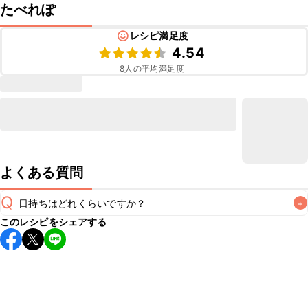
たべれぽ
レシピ満足度
4.54
8
人の平均満足度
よくある質問
Q
日持ちはどれくらいですか？
+
このレシピをシェアする
保存期間は冷蔵で当日中が目安です。なるべくお早めにお召
し上がりください。

A
※日持ちは目安です。
こちら
の注意事項をご確認の上、正し