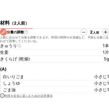
材料
（
2人前
）
2
分量の調整
人前
人数に合わせて分量を調整できます。料理の時間や火加減など、手順も分量に合
わせて調整してくださいね。
きゅうり
1本
生姜
1片
きくらげ (乾燥)
5g
(A)
白いりごま
小さじ1
しょうゆ
小さじ1
ごま油
小さじ1
料理を安全に楽しむための注意事項