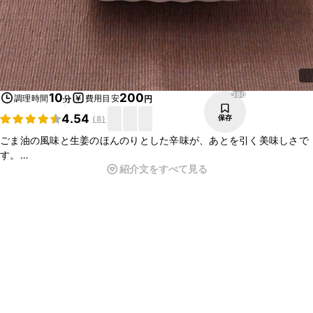
380
10
200
調理時間
費用目安
分
円
4.54
保存
(
8
)
ごま油の風味と生姜のほんのりとした辛味が、あとを引く美味しさで
す。
紹介文をすべて見る
コリコリ食感のきくらげと、みずみずしいきゅうりが美味しく召し上
がれるレシピになっています。
お酒のお供や、箸休めにオススメです。