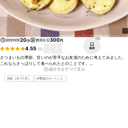
207
20
300
調理時間
費用目安
分
円
4.55
保存
(
5
)
さつまいもの季節、甘いのが苦手なお友達のために考えてみました。
これならさっぱりして食べられたとのことです。
紹介文をすべて見る
軽くマッシュしていただいてから和えてもいいと思います。
是非お試しくださいね。
#
秋（9–11月）
#
季節のイベント