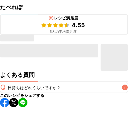
たべれぽ
レシピ満足度
4.55
5
人の平均満足度
よくある質問
Q
日持ちはどれくらいですか？
+
このレシピをシェアする
保存期間は冷蔵で翌日中が目安です。なるべくお早めにお召
し上がりください。

A
※日持ちは目安です。
こちら
の注意事項をご確認の上、正し