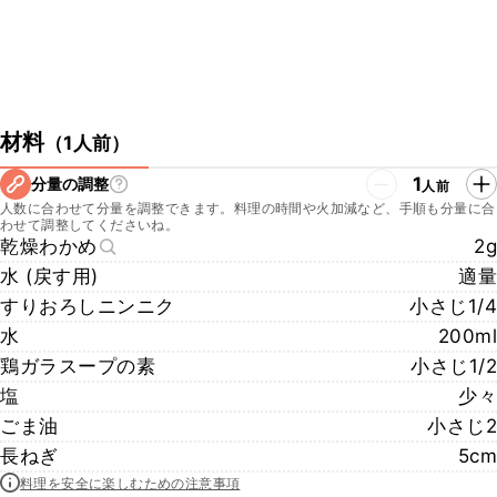
材料
（
1人前
）
1
分量の調整
人前
人数に合わせて分量を調整できます。料理の時間や火加減など、手順も分量に合
わせて調整してくださいね。
乾燥わかめ
2g
水 (戻す用)
適量
すりおろしニンニク
小さじ1/4
水
200ml
鶏ガラスープの素
小さじ1/2
塩
少々
ごま油
小さじ2
長ねぎ
5cm
料理を安全に楽しむための注意事項