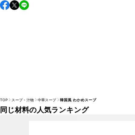
保存期間は冷蔵で翌日中が目安です。なるべくお早めにお召
し上がりください。

A
※日持ちは目安です。
こちら
の注意事項をご確認の上、正し
TOP
スープ・汁物
中華スープ
韓国風 わかめスープ
同じ材料の人気ランキング