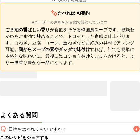
たべれぽ AI要約
※ユーザーの声をAIが自動で要約しています
ごま油の香ばしい香り
が食欲をそそる韓国風スープです。乾燥わ
かめをごま油で炒めることで、トロッとした食感に仕上がりま
す。白ねぎ、豆腐、コーン、玉ねぎなどお好みの具材でアレンジ
可能。
鶏がらスープの素やダシダで味付け
すれば、誰でも簡単に
本格的な味わいに。最後に黒コショウや炒りごまをかけると、よ
り一層香り豊かな一品になります。
よくある質問
Q
日持ちはどれくらいですか？
+
このレシピをシェアする