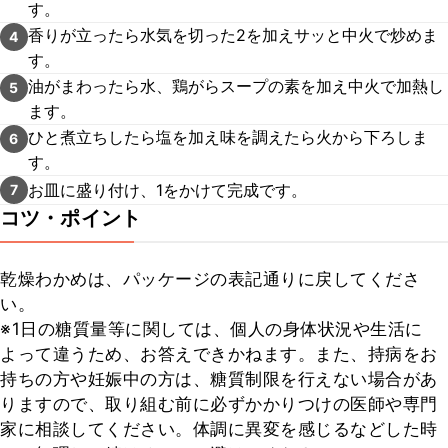
す。
香りが立ったら水気を切った2を加えサッと中火で炒めま
4
す。
油がまわったら水、鶏がらスープの素を加え中火で加熱し
5
ます。
ひと煮立ちしたら塩を加え味を調えたら火から下ろしま
6
す。
お皿に盛り付け、1をかけて完成です。
7
コツ・ポイント
乾燥わかめは、パッケージの表記通りに戻してくださ
い。

※1日の糖質量等に関しては、個人の身体状況や生活に
よって違うため、お答えできかねます。また、持病をお
持ちの方や妊娠中の方は、糖質制限を行えない場合があ
りますので、取り組む前に必ずかかりつけの医師や専門
家に相談してください。体調に異変を感じるなどした時