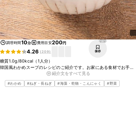
7979
10
200
調理時間
費用目安
分
円
4.26
保存
(
209
)
糖質1.0g/80kcal（1人分）
韓国風わかめスープのレシピのご紹介です。お家にある食材でお手軽
紹介文をすべて見る
にお作りいただけます。わかめを軽く炒めることでとろっとした食感
に仕上がります。
#
わかめ
#
ねぎ・長ねぎ
#
海藻・乾物・こんにゃく
#
野菜
※この糖質量・カロリーは調理法等を考慮した栄養計算を行っている
ため、通常のカロリー欄に記載されているクラシル独自計算結果と若
干の差がある場合がございます。ご了承ください。