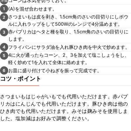
コーンは水気を切っておく。
準備
(A)を混ぜ合わせます。
1
さつまいもは皮を剥き、1.5cm角のさいの目切りにしボウ
2
ルに入れラップをして500Wのレンジで4分温めます。
赤パプリカはヘタと種を取り、1.5cm角のさいの目切りに
3
します。
フライパンにサラダ油を入れ豚ひき肉を中火で炒めます。
4
4に火が通ったらコーン、2、3を加えて塩こしょうをし、
5
軽く炒めて1を入れて全体に絡めます。
お皿に盛り付けて小ねぎを振って完成です。
6
コツ・ポイント
さつまいもはじゃがいもでも代用いただけます。赤パプ
リカはにんじんでも代用いただけます。豚ひき肉は他の
ひき肉でも代用いただけます。みそは麹みそを使用しま
した。塩加減はお好みで調整ください。