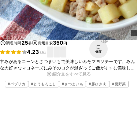
350
25
350
調理時間
費用目安
分
円
4.23
保存
(
6
)
甘みがあるコーンとさつまいもで美味しいみそマヨソテーです。みん
な大好きなマヨネーズにみそのコクが混ざってご飯がすすむ美味しい
紹介文をすべて見る
おかずですよ。辛いのがお好みの方は、七味を入れていただくとピリ
辛でおすすめです。
#
パプリカ
#
とうもろこし
#
さつまいも
#
豚ひき肉
#
夏野菜