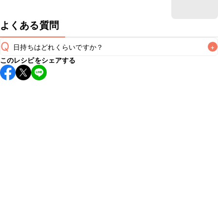
よくある質問
Q
日持ちはどれくらいですか？
+
このレシピをシェアする
保存期間は冷蔵で翌日中が目安です。なるべくお早めにお召
し上がりください。

A
※日持ちは目安です。
こちら
の注意事項をご確認の上、正し