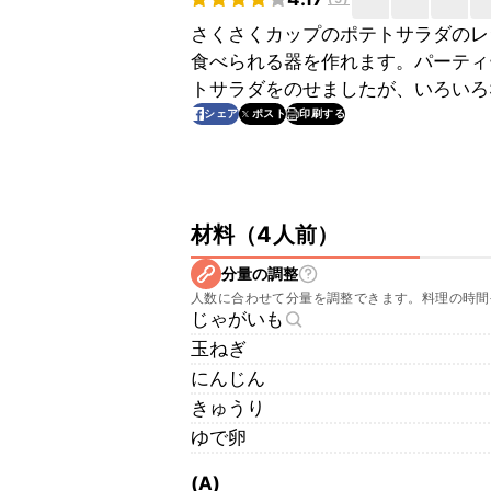
さくさくカップのポテトサラダのレ
食べられる器を作れます。パーティ
トサラダをのせましたが、いろいろ
印刷する
シェア
ポスト
材料
（
4人前
）
分量の調整
人数に合わせて分量を調整できます。料理の時間
じゃがいも
玉ねぎ
にんじん
きゅうり
ゆで卵
(A)