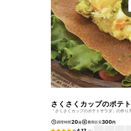
さくさくカップのポテ
「
さくさくカップのポテトサラダ
」の作り
20
300
調理時間
費用目安
分
円
4.17
(
5
)