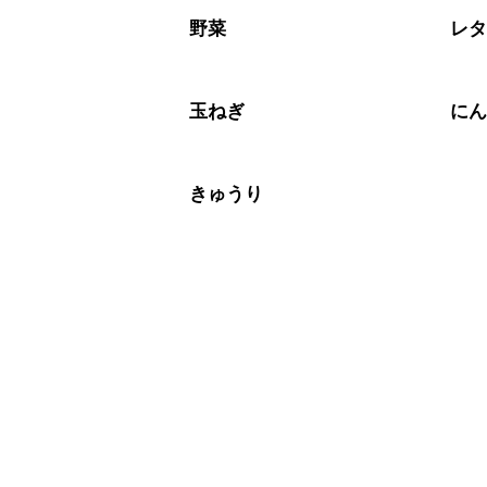
A
※日持ちは目安です。
こちら
野菜
レ
玉ねぎ
に
きゅうり