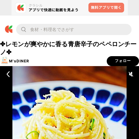
✤レモンが爽やかに香る青唐辛子のペペロンチー
ノ✤
M'sDINER
フォロー