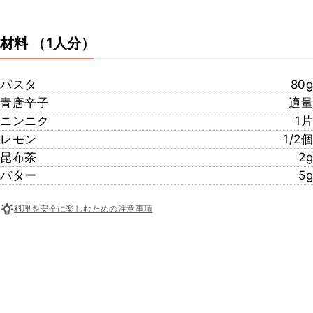
材料
（1人分）
パスタ
80g
青唐辛子
適量
ニンニク
1片
レモン
1/2個
昆布茶
2g
バター
5g
料理を安全に楽しむための注意事項