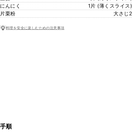
にんにく
1片 (薄くスライス)
片栗粉
大さじ2
料理を安全に楽しむための注意事項
手順