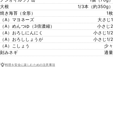
ノンオイルツナ缶
1個（70g）
大根
1/3本（約350g）
焼き海苔（全形）
1枚
（A）マヨネーズ
大さじ1
（A）めんつゆ（3倍濃縮）
小さじ2
（A）おろしにんにく
小さじ1/2
（A）おろししょうが
小さじ1/2
（A）こしょう
少々
刻みネギ
適量
料理を安全に楽しむための注意事項