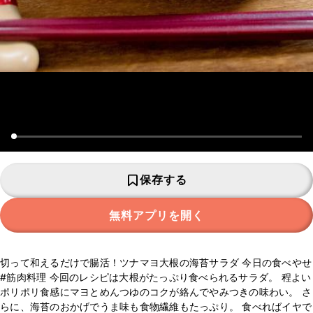
保存する
無料アプリを開く
切って和えるだけで腸活！ツナマヨ大根の海苔サラダ 今日の食べやせ
#筋肉料理 今回のレシピは大根がたっぷり食べられるサラダ。 程よい
ポリポリ食感にマヨとめんつゆのコクが絡んでやみつきの味わい。 さ
らに、海苔のおかげでうま味も食物繊維もたっぷり。 食べればイヤで