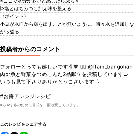
※ここで水分が多いと感じたら減らす
▷塩とはちみつも加え味を整える
〈ポイント〉
小豆が水面から顔を出すことが無いように、時々水を追加しな
がら煮る
投稿者からのコメント
フォローとっても嬉しいです🌞🧡 👉🏻 @ffam_bangohan
肉or魚と野菜をつめこんだ2品献立を投稿しています🍳
いつも見て下さりありがとうございます ˊ˗
#お餅アレンジレシピ
※みやすさのために書式を一部改変しています。
このレシピをシェアする