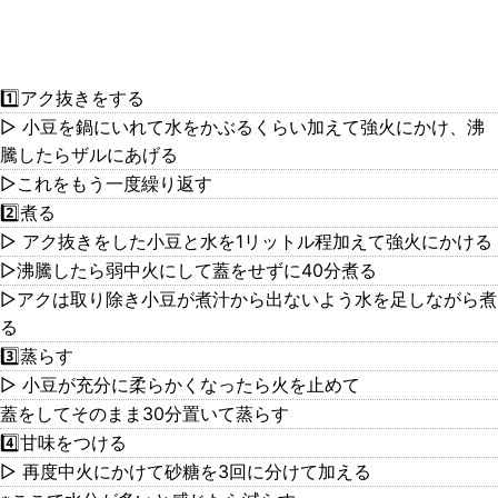
1️⃣アク抜きをする
▷ 小豆を鍋にいれて水をかぶるくらい加えて強火にかけ、沸
騰したらザルにあげる
▷これをもう一度繰り返す
2️⃣煮る
▷ アク抜きをした小豆と水を1リットル程加えて強火にかける
▷沸騰したら弱中火にして蓋をせずに40分煮る
▷アクは取り除き小豆が煮汁から出ないよう水を足しながら煮
る
3️⃣蒸らす
▷ 小豆が充分に柔らかくなったら火を止めて
蓋をしてそのまま30分置いて蒸らす
4️⃣甘味をつける
▷ 再度中火にかけて砂糖を3回に分けて加える