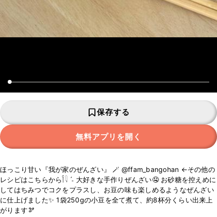
保存する
無料アプリを開く
ほっこり甘い『我が家のぜんざい』 🪄︎︎ @ffam_bangohan ←その他の
レシピはこちらから𓌉𓇋 ˊ˗ 大好きな手作りぜんざい🤤 お砂糖を控えめに
してはちみつでコクをプラスし、お豆の味も楽しめるようなぜんざい
に仕上げました✨️ 1袋250gの小豆を全て煮て、約8杯分くらい出来上
がります🫘