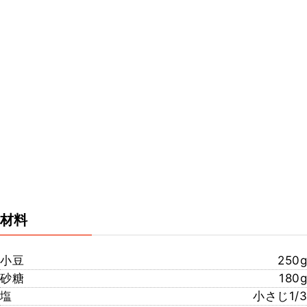
材料
小豆
250g
砂糖
180g
塩
小さじ1/3