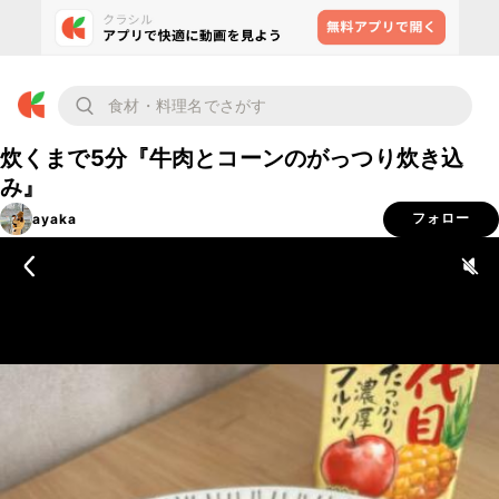
炊くまで5分『牛肉とコーンのがっつり炊き込
み』
ayaka
フォロー