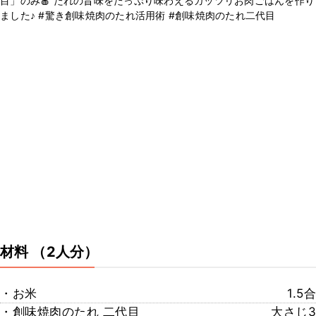
目」のみ🍎 たれの旨味をたっぷり味わえるガッツリお肉ごはんを作り
ました♪ #驚き創味焼肉のたれ活用術 #創味焼肉のたれ二代目
材料
（2人分）
・お米
1.5合
・創味焼肉のたれ 二代目
大さじ3