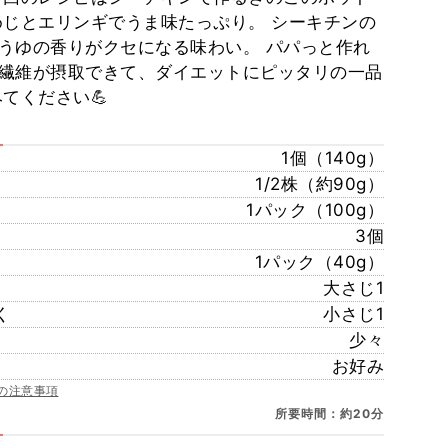
めじとエリンギでうま味たっぷり。 シーキチンの
うゆの香りがクセになる味わい。 パパっと作れ
繊維が摂取できて、ダイエットにピッタリの一品
てください💪
1個（140g）
1/2株（約90g）
1パック（100g）
3個
1パック（40g）
大さじ1
く
小さじ1
少々
お好み
の注意事項
所要時間：約20分