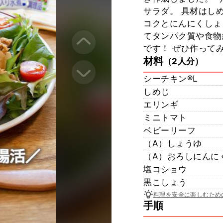
サラダ。 具材はし
コクとにんにくしょ
てタンパク質や食物
です！ ぜひ作ってみ
材料
（2人分）
シーチキン®L
しめじ
エリンギ
ミニトマト
ベビーリーフ
（A）しょうゆ
（A）おろしにんに
塩コショウ
黒こしょう
料理を安全に楽しむため
手順