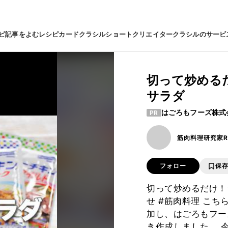
ピ
記事をよむ
レシピカード
クラシルショート
クリエイター
クラシルのサービ
切って炒める
サラダ
はごろもフーズ株式
PR
筋肉料理研究家Ry
フォロー
保
切って炒めるだけ！
せ #筋肉料理 こ
加し、はごろもフー
き作成しました。 