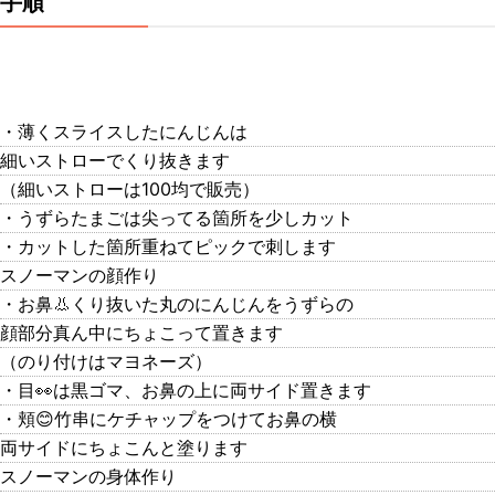
手順
・薄くスライスしたにんじんは
細いストローでくり抜きます
（細いストローは100均で販売）
・うずらたまごは尖ってる箇所を少しカット
・カットした箇所重ねてピックで刺します
スノーマンの顔作り
・お鼻👃くり抜いた丸のにんじんをうずらの
顔部分真ん中にちょこって置きます
（のり付けはマヨネーズ）
・目👀は黒ゴマ、お鼻の上に両サイド置きます
・頬😊竹串にケチャップをつけてお鼻の横
両サイドにちょこんと塗ります
スノーマンの身体作り