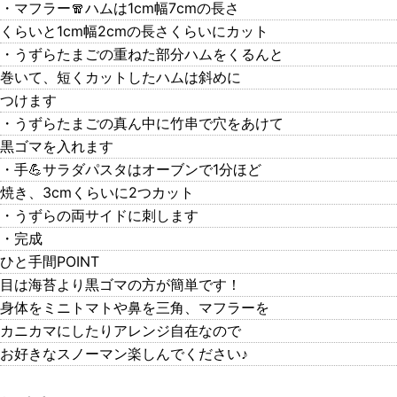
・マフラー🧣ハムは1cm幅7cmの長さ
くらいと1cm幅2cmの長さくらいにカット
・うずらたまごの重ねた部分ハムをくるんと
巻いて、短くカットしたハムは斜めに
つけます
・うずらたまごの真ん中に竹串で穴をあけて
黒ゴマを入れます
・手💪サラダパスタはオーブンで1分ほど
焼き、3cmくらいに2つカット
・うずらの両サイドに刺します
・完成
ひと手間POINT
目は海苔より黒ゴマの方が簡単です！
身体をミニトマトや鼻を三角、マフラーを
カニカマにしたりアレンジ自在なので
お好きなスノーマン楽しんでください♪