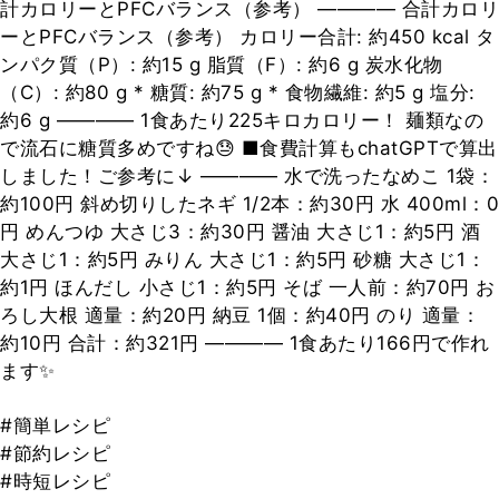
計カロリーとPFCバランス（参考） ―――― 合計カロリ
ーとPFCバランス（参考） カロリー合計: 約450 kcal タ
ンパク質（P）: 約15 g 脂質（F）: 約6 g 炭水化物
（C）: 約80 g * 糖質: 約75 g * 食物繊維: 約5 g 塩分:
約6 g ―――― 1食あたり225キロカロリー！ 麺類なの
で流石に糖質多めですね😓 ■食費計算もchatGPTで算出
しました！ご参考に↓ ―――― 水で洗ったなめこ 1袋：
約100円 斜め切りしたネギ 1/2本：約30円 水 400ml：0
円 めんつゆ 大さじ3：約30円 醤油 大さじ1：約5円 酒
大さじ1：約5円 みりん 大さじ1：約5円 砂糖 大さじ1：
約1円 ほんだし 小さじ1：約5円 そば 一人前：約70円 お
ろし大根 適量：約20円 納豆 1個：約40円 のり 適量：
約10円 合計：約321円 ―――― 1食あたり166円で作れ
ます✨
#簡単レシピ
#節約レシピ
#時短レシピ