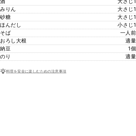
酒
大さじ1
みりん
大さじ1
砂糖
大さじ1
ほんだし
小さじ1
そば
一人前
おろし大根
適量
納豆
1個
のり
適量
料理を安全に楽しむための注意事項