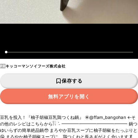
PR
キッコーマンソイフーズ株式会社
保存する
無料アプリを開く
豆乳を投入！『柚子胡椒豆乳鶏つくね鍋』 ‪‪☀️@ffam_bangohan ←そ
の他のレシピはこちらから𓌉𓇋 ˊ˗ ━━━━━━━━━━━━━━━ 鍋つ
ゆいらずの簡単絶品鍋🥹 まろやか豆乳スープに柚子胡椒をたっぷりと
🤤 まろやか柚子胡椒スープに、鶏つくねと長ネギがよく合います🥬