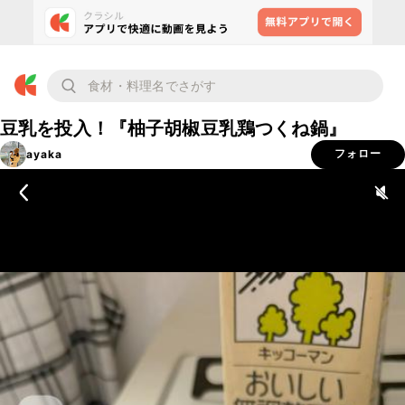
豆乳を投入！『柚子胡椒豆乳鶏つくね鍋』
ayaka
フォロー