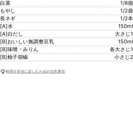
白菜
1/8個
もやし
1/2袋
長ネギ
1/2本
[A]水
150ml
[A]白だし
大さじ1
[B]おいしい無調整豆乳
150ml
[B]味噌・みりん
各大さじ1
[B]柚子胡椒
小さじ2
料理を安全に楽しむための注意事項