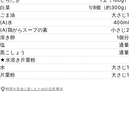
しらたき
1玉（180g）
白菜
1/8個（約300g）
ごま油
大さじ1
(A)水
400ml
(A)鶏がらスープの素
小さじ2
溶き卵
1個分
塩
適量
黒こしょう
適量
★水溶き片栗粉
水
大さじ1
片栗粉
大さじ1
料理を安全に楽しむための注意事項