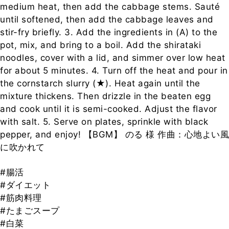
medium heat, then add the cabbage stems. Sauté
until softened, then add the cabbage leaves and
stir-fry briefly. 3. Add the ingredients in (A) to the
pot, mix, and bring to a boil. Add the shirataki
noodles, cover with a lid, and simmer over low heat
for about 5 minutes. 4. Turn off the heat and pour in
the cornstarch slurry (★). Heat again until the
mixture thickens. Then drizzle in the beaten egg
and cook until it is semi-cooked. Adjust the flavor
with salt. 5. Serve on plates, sprinkle with black
pepper, and enjoy! 【BGM】 のる 様 作曲：心地よい風
に吹かれて
#腸活
#ダイエット
#筋肉料理
#たまごスープ
#白菜