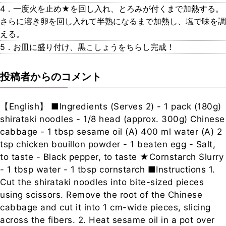
4．一度火を止め★を回し入れ、とろみが付くまで加熱する。
さらに溶き卵を回し入れて半熟になるまで加熱し、塩で味を調
える。
5．お皿に盛り付け、黒こしょうをちらし完成！
投稿者からのコメント
【English】 ■Ingredients (Serves 2) - 1 pack (180g)
shirataki noodles - 1/8 head (approx. 300g) Chinese
cabbage - 1 tbsp sesame oil (A) 400 ml water (A) 2
tsp chicken bouillon powder - 1 beaten egg - Salt,
to taste - Black pepper, to taste ★Cornstarch Slurry
- 1 tbsp water - 1 tbsp cornstarch ■Instructions 1.
Cut the shirataki noodles into bite-sized pieces
using scissors. Remove the root of the Chinese
cabbage and cut it into 1 cm-wide pieces, slicing
across the fibers. 2. Heat sesame oil in a pot over