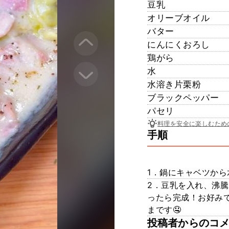
豆乳
オリーブオイル
バター
にんにくおろし
鶏がら
水
水溶き片栗粉
ブラックペッパー
パセリ
料理を安全に楽しむため
手順
1．鍋にキャベツか
2．豆乳を入れ、沸
ったら完成！お好み
まです🤤
投稿者からのコ