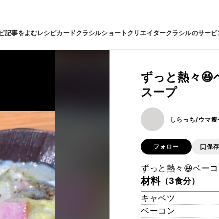
ピ
記事をよむ
レシピカード
クラシルショート
クリエイター
クラシルのサービ
ずっと熱々
スープ
しらっち/ウマ痩
フォロー
保
ずっと熱々😆ベー
材料
（3食分）
キャベツ
ベーコン