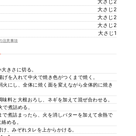
大さじ2
大さじ2
大さじ2
大さじ2
大さじ1
の注意事項
すい大きさに切る。
厚揚げを入れて中火で焼き色がつくまで焼く。
ら弱火にし、全体に焼く面を変えながら全体的に焼き
せ調味料と大根おろし、ネギを加えて混ぜ合わせる。
弱火で煮詰める。
るまで煮詰まったら、火を消しバターを加えて余熱で
に絡める。
り付け、みぞれタレを上からかける。