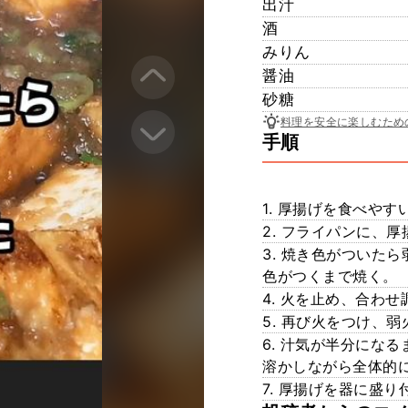
出汁
酒
みりん
醤油
砂糖
料理を安全に楽しむため
手順
1. 厚揚げを食べや
2. フライパンに、
3. 焼き色がついた
色がつくまで焼く。
4. 火を止め、合わ
5. 再び火をつけ、
6. 汁気が半分にな
溶かしながら全体的
7. 厚揚げを器に盛