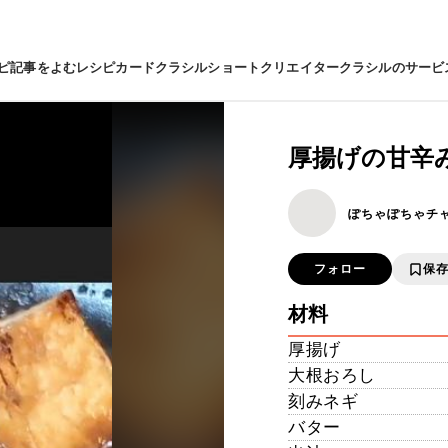
ピ
記事をよむ
レシピカード
クラシルショート
クリエイター
クラシルのサービ
厚揚げの甘辛
ぽちゃぽちゃチ
フォロー
保
材料
厚揚げ
大根おろし
刻みネギ
バター