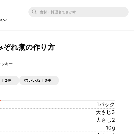
ス
みぞれ煮の作り方
ャッキー
存
2件
いいね
3件
1パック
大さじ3
大さじ2
10g