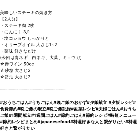
美味しいステーキの焼き方
【2人分】
・ステーキ肉 2枚
・にんにく 3片
・塩コショウ しっかりと
・オリーブオイル 大さじ1~2
・薬味 好きなだけ
(今回は青ネギ、白ネギ、大葉、ミョウガ)
☆赤ワイン 50cc
☆砂糖 大さじ2
☆醤油 大さじ2
┈┈┈┈┈┈┈┈┈┈┈┈┈┈┈
#おうちごはん
#うちごはん
#晩ご飯のおかず
#夕飯献立
#夕飯レシピ
#
食費節約
#晩ご飯の献立
#晩ご飯記録
#副菜レシピ
#夫婦ごはん
#おうち
ご飯
#1週間献立
#1週間ごはん
#節約ごはん
#節約レシピ
#時短メニュー
#節約レシピまとめ
#japanesefood
#料理好きな人と繋がりたい
#料理
好きと繋がりたい