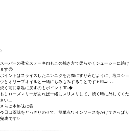
⌇
スーパーの激安ステーキ肉もこの焼き方で柔らかくジューシーに焼け
ます🥹
ポイントはスライスしたニンニクをお肉にすり込むように、塩コショ
ウとオリーブオイルと一緒にもみもみすることです👩🏻‍🍳 ⸝⸝
焼く前に常温に戻すのもポイント☝🏻️˒˒�
もしローズマリーがあれば一緒にスリスリして、焼く時に外してくだ
さい﹏
さらに本格味に😆
今日は薬味をどっさりのせて、簡単赤ワインソースをかけてさっぱり
完成です✨
┈┈┈┈┈┈┈┈┈┈┈┈┈┈┈