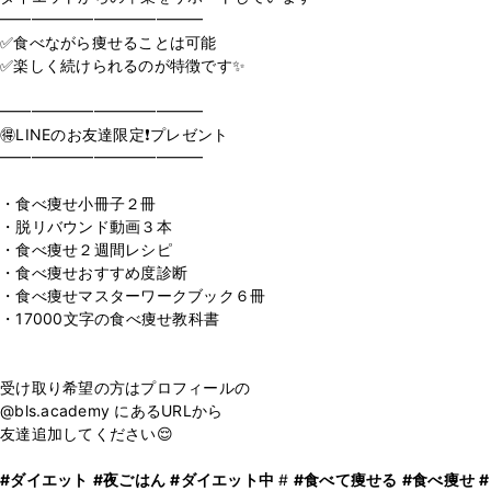
━━━━━━━━━━━━━
✅食べながら痩せることは可能
✅楽しく続けられるのが特徴です✨
⁡
━━━━━━━━━━━━━
🉐LINEのお友達限定❗️プレゼント
━━━━━━━━━━━━━
⁡
・食べ痩せ小冊子２冊
・脱リバウンド動画３本
・食べ痩せ２週間レシピ
・食べ痩せおすすめ度診断
・食べ痩せマスターワークブック６冊
・17000文字の食べ痩せ教科書
⁡
受け取り希望の方はプロフィールの
@bls.academy にあるURLから
友達追加してください😌
#ダイエット
#夜ごはん
#ダイエット中
#
#食べて痩せる
#食べ痩せ
#