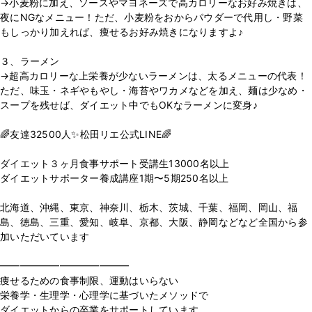
→小麦粉に加え、ソースやマヨネーズで高カロリーなお好み焼きは、
夜にNGなメニュー！ただ、小麦粉をおからパウダーで代用し・野菜
もしっかり加えれば、痩せるお好み焼きになりますよ♪
３、ラーメン
→超高カロリーな上栄養が少ないラーメンは、太るメニューの代表！
ただ、味玉・ネギやもやし・海苔やワカメなどを加え、麺は少なめ・
スープを残せば、ダイエット中でもOKなラーメンに変身♪
🌈友達32500人✨松田リエ公式LINE🌈
⁡
ダイエット３ヶ月食事サポート受講生13000名以上
ダイエットサポーター養成講座1期〜5期250名以上
⁡
北海道、沖縄、東京、神奈川、栃木、茨城、千葉、福岡、岡山、福
島、徳島、三重、愛知、岐阜、京都、大阪、静岡などなど全国から参
加いただいています
⁡
━━━━━━━━━━━━━
痩せるための食事制限、運動はいらない
栄養学・生理学・心理学に基づいたメソッドで
ダイエットからの卒業をサポートしています