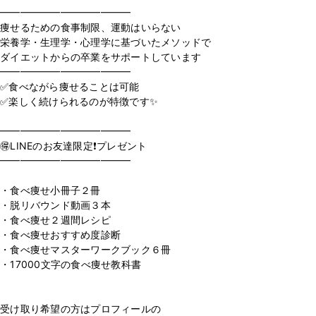
━━━━━━━━━━━━━
痩せるための食事制限、運動はいらない
栄養学・生理学・心理学に基づいたメソッドで
ダイエットからの卒業をサポートしています
━━━━━━━━━━━━━
✅食べながら痩せることは可能
✅楽しく続けられるのが特徴です✨
⁡
━━━━━━━━━━━━━
🉐LINEのお友達限定❗️プレゼント
━━━━━━━━━━━━━
⁡
・食べ痩せ小冊子２冊
・脱リバウンド動画３本
・食べ痩せ２週間レシピ
・食べ痩せおすすめ度診断
・食べ痩せマスターワークブック６冊
・17000文字の食べ痩せ教科書
⁡
受け取り希望の方はプロフィールの