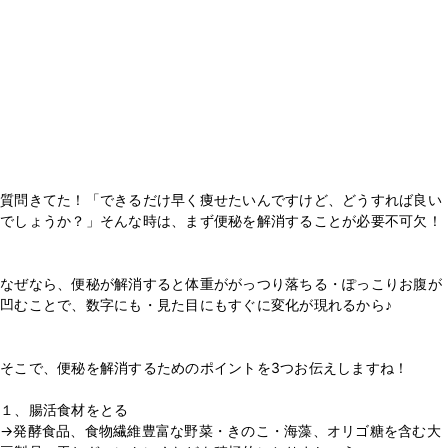
質問きてた！「できるだけ早く痩せたいんですけど、どうすれば良い
でしょうか？」そんな時は、まず便秘を解消することが必要不可欠！
⁡
⁡
なぜなら、便秘が解消すると体重ががっつり落ちる・ぽっこりお腹が
凹むことで、数字にも・見た目にもすぐに変化が現れるから♪
⁡
⁡
そこで、便秘を解消するためのポイントを3つお伝えしますね！
⁡
１、腸活食材をとる
→発酵食品、食物繊維豊富な野菜・きのこ・海藻、オリゴ糖を含む大