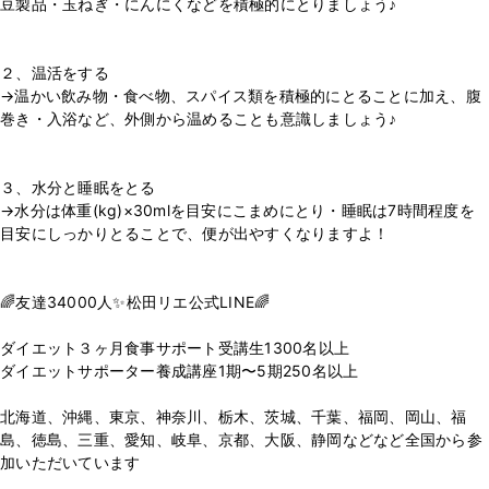
豆製品・玉ねぎ・にんにくなどを積極的にとりましょう♪
⁡
⁡
２、温活をする
→温かい飲み物・食べ物、スパイス類を積極的にとることに加え、腹
巻き・入浴など、外側から温めることも意識しましょう♪
⁡
⁡
３、水分と睡眠をとる
→水分は体重(kg)×30mlを目安にこまめにとり・睡眠は7時間程度を
目安にしっかりとることで、便が出やすくなりますよ！
⁡
⁡
🌈友達34000人✨松田リエ公式LINE🌈
⁡
ダイエット３ヶ月食事サポート受講生1300名以上
ダイエットサポーター養成講座1期〜5期250名以上
⁡
北海道、沖縄、東京、神奈川、栃木、茨城、千葉、福岡、岡山、福
島、徳島、三重、愛知、岐阜、京都、大阪、静岡などなど全国から参
加いただいています
⁡