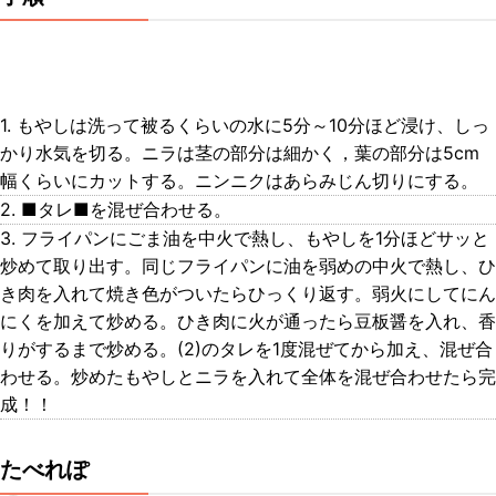
1. もやしは洗って被るくらいの水に5分～10分ほど浸け、しっ
かり水気を切る。ニラは茎の部分は細かく，葉の部分は5cm
幅くらいにカットする。ニンニクはあらみじん切りにする。
2. ■タレ■を混ぜ合わせる。
3. フライパンにごま油を中火で熱し、もやしを1分ほどサッと
炒めて取り出す。同じフライパンに油を弱めの中火で熱し、ひ
き肉を入れて焼き色がついたらひっくり返す。弱火にしてにん
にくを加えて炒める。ひき肉に火が通ったら豆板醤を入れ、香
りがするまで炒める。(2)のタレを1度混ぜてから加え、混ぜ合
わせる。炒めたもやしとニラを入れて全体を混ぜ合わせたら完
成！！
たべれぽ