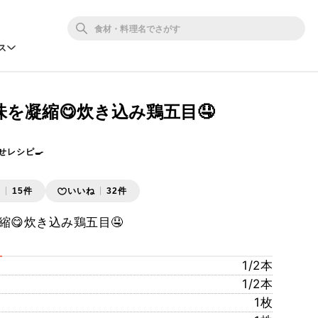
ス
を凝縮😋炊き込み鶏五目🤤
せレシピ🍳
存
15件
いいね
32件
😋炊き込み鶏五目🤤
1/2本
1/2本
1枚