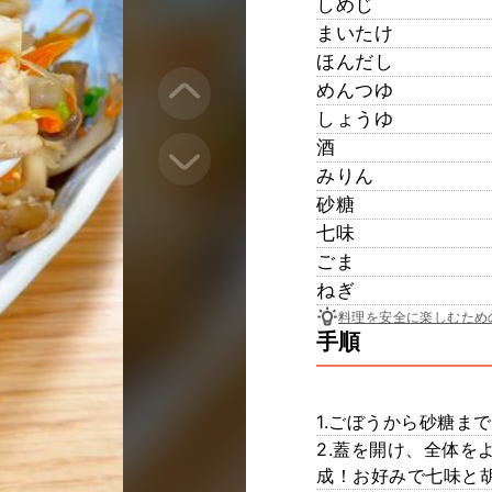
しめじ
まいたけ
ほんだし
めんつゆ
しょうゆ
酒
みりん
砂糖
七味
ごま
ねぎ
料理を安全に楽しむため
手順
1.ごぼうから砂糖ま
2.蓋を開け、全体を
成！お好みで七味と胡