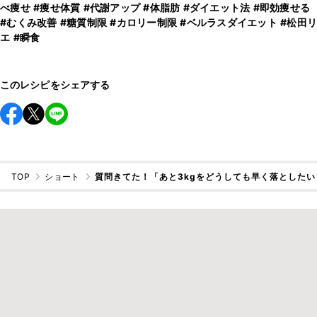
べ痩せ
#痩せ体質
#代謝アップ
#体脂肪
#ダイエット法
#即効痩せる
#むくみ改善
#糖質制限
#カロリー制限
#ベルラスダイエット
#松田リ
エ
#瞬食
このレシピをシェアする
TOP
ショート
質問きてた！「あと3kgをどうしても早く落としたい