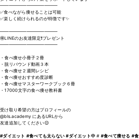
━━━━━━━━━━━━━
✅食べながら痩せることは可能
✅楽しく続けられるのが特徴です✨
⁡
━━━━━━━━━━━━━
🉐LINEのお友達限定❗️プレゼント
━━━━━━━━━━━━━
⁡
・食べ痩せ小冊子２冊
・脱リバウンド動画３本
・食べ痩せ２週間レシピ
・食べ痩せおすすめ度診断
・食べ痩せマスターワークブック６冊
・17000文字の食べ痩せ教科書
⁡
受け取り希望の方はプロフィールの
@bls.academy にあるURLから
友達追加してください😌
#ダイエット
#食べても太らない
#ダイエット中
#
#食べて痩せる
#食