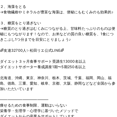
２、海藻をとる
→食物繊維やミネラルが豊富な海藻は、便秘にもむくみのも効果的♪
３、糖質をとり過ぎない
→糖質のとり過ぎはむくみにつながる上、甘味料たっぷりのものは便
秘にもつながります！なので、お米などの質の良い糖質を、1食につ
きこぶし1つ分までを目安にとりましょう♪
🌈友達32700人✨松田リエ公式LINE🌈
⁡
ダイエット３ヶ月食事サポート受講生13000名以上
ダイエットサポーター養成講座1期〜5期250名以上
⁡
北海道、沖縄、東京、神奈川、栃木、茨城、千葉、福岡、岡山、福
島、徳島、三重、愛知、岐阜、京都、大阪、静岡などなど全国から参
加いただいています
⁡
━━━━━━━━━━━━━
痩せるための食事制限、運動はいらない
栄養学・生理学・心理学に基づいたメソッドで
ダイエットからの卒業をサポートしています