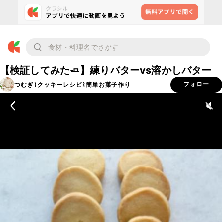
【検証してみた🧈】練りバターvs溶かしバター
つむぎ⌇クッキーレシピ⌇簡単お菓子作り
フォロー