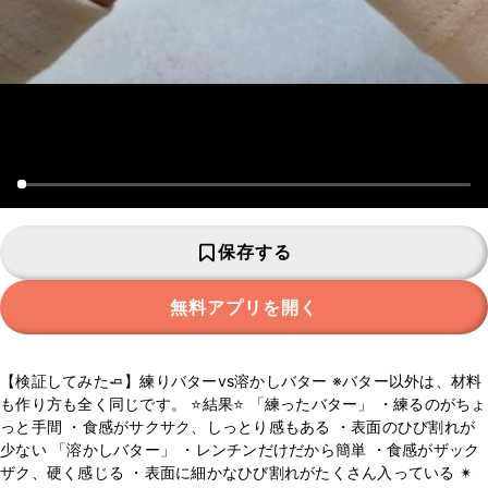
保存する
無料アプリを開く
【検証してみた🧈】練りバターvs溶かしバター ※バター以外は、材料
も作り方も全く同じです。 ⭐️結果⭐️ 「練ったバター」 ・練るのがちょ
っと手間 ・食感がサクサク、しっとり感もある ・表面のひび割れが
少ない 「溶かしバター」 ・レンチンだけだから簡単 ・食感がザック
ザク、硬く感じる ・表面に細かなひび割れがたくさん入っている ✴︎