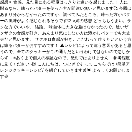
感想✴︎ 食感、見た目にある程度はっきりと違いを感じました！ 人に
贈るなら、練ったバターを使った方が間違い無いと思います🥰 今回は
あまり分からなかったのですが、調べてみたところ、練った方がバタ
ーの風味がよく感じられるそうです♡ ※姉の感想 どっちもうまい。ラ
クな方でいいや。 結論。 味自体に大きな差はなかったので、硬いザ
クザクの食感が好き、あんまり気にしない方は溶かしバターでも大丈
夫だと思います。 サクホロ食感が好き、こだわって作りたいという方
は練るバターがおすすめです！ ⚠️レシピによって違う意図があると思
うので、全てのクッキーがこの通りだというわけではないので悪しか
らず… ※あくまで個人の検証なので、絶対ではありません… 参考程度
に見てください~🙌 こんにちは、つむぎです𓂃◌𓈒 こちらでは \簡単ア
レンジクッキーレシピ/ を紹介していきます🥣🌟 よろしくお願いしま
す🍪