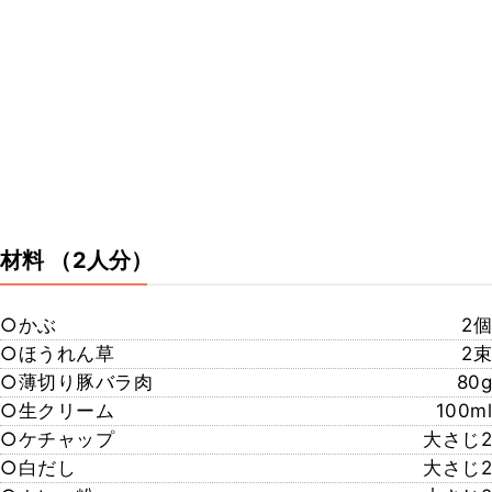
材料
（2人分）
○かぶ
2個
○ほうれん草
2束
○薄切り豚バラ肉
80g
○生クリーム
100ml
○ケチャップ
大さじ2
○白だし
大さじ2