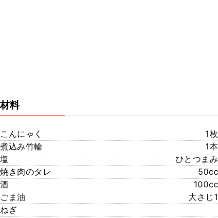
材料
こんにゃく
1枚
煮込み竹輪
1本
塩
ひとつまみ
焼き肉のタレ
50cc
酒
100cc
ごま油
大さじ1
ねぎ