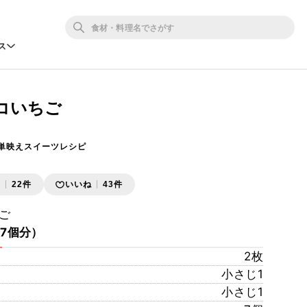
ス
コいちご
簡単映えスイーツレシピ
存
22件
いいね
43件
ご
7個分）
2枚
小さじ1
小さじ1