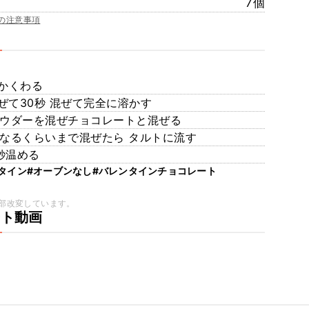
7個
の注意事項
かくわる
混ぜて30秒 混ぜて完全に溶かす
パウダーを混ぜチョコレートと混ぜる
なるくらいまで混ぜたら タルトに流す
秒温める
タイン
#オーブンなし
#バレンタインチョコレート
部改変しています。
ート動画