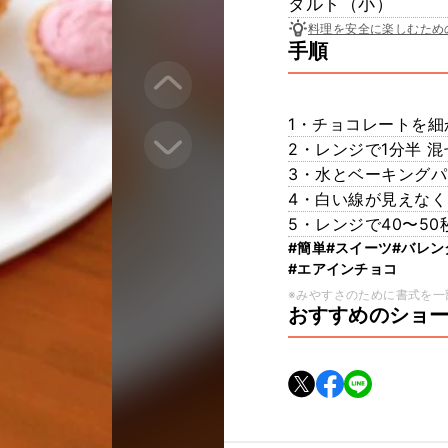
タルト（小）
料理を安全に楽しむため
手順
1・チョコレートを細
2・レンジで1分半 
3・水とベーキング
4・白い線が見えなく
5・レンジで40〜50
#簡単
#スイーツ
#バレン
#エアインチョコ
※みやすさのために書式を一
おすすめのショ