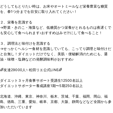
どうしてもとりたい時は、お米やオートミールなど栄養豊富な糖質
を、拳1つ分までを目安に取り入れてください！
２、栄養を意識する
→野菜・きのこ・海藻など、低糖質かつ栄養がとれるものは夜遅くで
も安心して食べられます♪おすすめはみそ汁にして食べること！
３、調理法と味付けを意識する
→せっかくヘルシー食材を意識していても、こってり調理と味付けだ
と台無し！ダイエットだけでなく、美肌・便秘解消のためにも、醤
油・味噌・塩麹などの発酵調味料がおすすめ♪
🌈友達29000人✨松田リエ公式LINE🌈
⁡
ダイエット３ヶ月食事サポート受講生12500名以上
ダイエットサポーター養成講座1期〜5期250名以上
⁡
北海道、沖縄、東京、神奈川、栃木、茨城、千葉、福岡、岡山、福
島、徳島、三重、愛知、岐阜、京都、大阪、静岡などなど全国から参
加いただいています
⁡