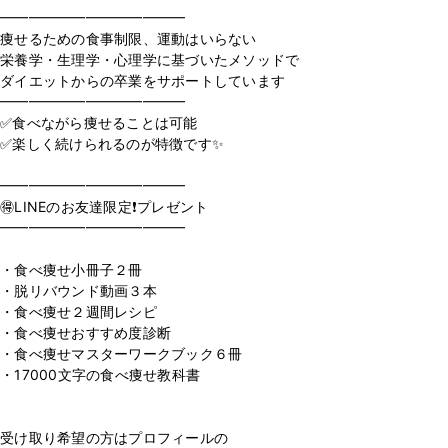
━━━━━━━━━━━━━
痩せるための食事制限、運動はいらない
栄養学・生理学・心理学に基づいたメソッドで
ダイエットからの卒業をサポートしています
━━━━━━━━━━━━━
✅食べながら痩せることは可能
✅楽しく続けられるのが特徴です✨
⁡
━━━━━━━━━━━━━
🉐LINEのお友達限定❗️プレゼント
━━━━━━━━━━━━━
⁡
・食べ痩せ小冊子２冊
・脱リバウンド動画３本
・食べ痩せ２週間レシピ
・食べ痩せおすすめ度診断
・食べ痩せマスターワークブック６冊
・17000文字の食べ痩せ教科書
⁡
受け取り希望の方はプロフィールの