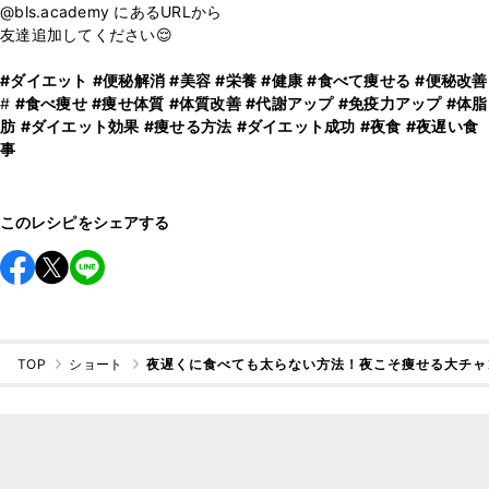
@bls.academy にあるURLから
友達追加してください😌
#ダイエット
#便秘解消
#美容
#栄養
#健康
#食べて痩せる
#便秘改善
#
#食べ痩せ
#痩せ体質
#体質改善
#代謝アップ
#免疫力アップ
#体脂
肪
#ダイエット効果
#痩せる方法
#ダイエット成功
#夜食
#夜遅い食
事
このレシピをシェアする
TOP
ショート
夜遅くに食べても太らない方法！夜こそ痩せる大チャ