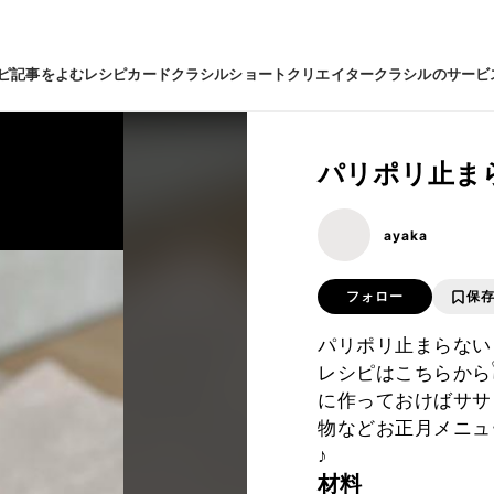
ピ
記事をよむ
レシピカード
クラシルショート
クリエイター
クラシルのサービ
パリポリ止ま
ayaka
フォロー
保
パリポリ止まらない『ゆず
レシピはこちらから𓌉
に作っておけばササ
物などお正月メニュ
♪
材料