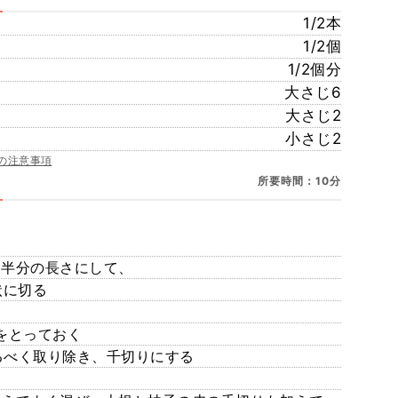
1/2本
1/2個
1/2個分
大さじ6
大さじ2
小さじ2
の注意事項
所要時間：10分
らに半分の長さにして、
状に切る
をとっておく
るべく取り除き、千切りにする