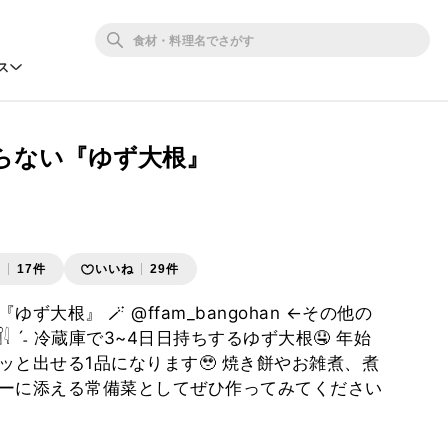
ス
らない『ゆず大根』
存
17件
いいね
29件
大根』 🪄︎︎ @ffam_bangohan ←その他の
𓇋 ˊ˗ 冷蔵庫で3~4日日持ちするゆず大根🤤 年始
ッと出せる1品になります🥹 焼き餅やお雑煮、煮
ーに添える常備菜としてぜひ作ってみてください