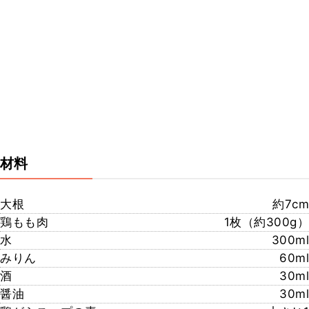
材料
大根
約7cm
鶏もも肉
1枚（約300g）
水
300ml
みりん
60ml
酒
30ml
醤油
30ml