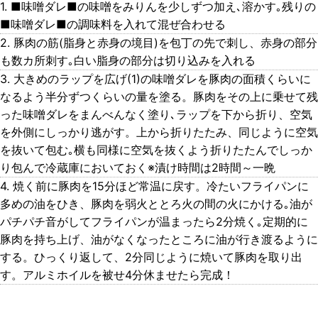
1. ■味噌ダレ■の味噌をみりんを少しずつ加え､溶かす｡残りの
■味噌ダレ■の調味料を入れて混ぜ合わせる
2. 豚肉の筋(脂身と赤身の境目)を包丁の先で刺し、赤身の部分
も数カ所刺す｡白い脂身の部分は切り込みを入れる
3. 大きめのラップを広げ(1)の味噌ダレを豚肉の面積くらいに
なるよう半分ずつくらいの量を塗る。豚肉をその上に乗せて残
った味噌ダレをまんべんなく塗り､ラップを下から折り、空気
を外側にしっかり逃がす。上から折りたたみ、同じように空気
を抜いて包む｡横も同様に空気を抜くよう折りたたんでしっか
り包んで冷蔵庫においておく※漬け時間は2時間～一晩
4. 焼く前に豚肉を15分ほど常温に戻す。冷たいフライパンに
多めの油をひき、豚肉を弱火ととろ火の間の火にかける｡油が
パチパチ音がしてフライパンが温まったら2分焼く｡定期的に
豚肉を持ち上げ、油がなくなったところに油が行き渡るように
する。ひっくり返して、2分同じように焼いて豚肉を取り出
す。アルミホイルを被せ4分休ませたら完成！