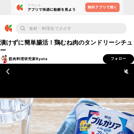
漬けずに簡単腸活！鶏むね肉のタンドリーシチュ
ー
筋肉料理研究家Ryota
フォロー