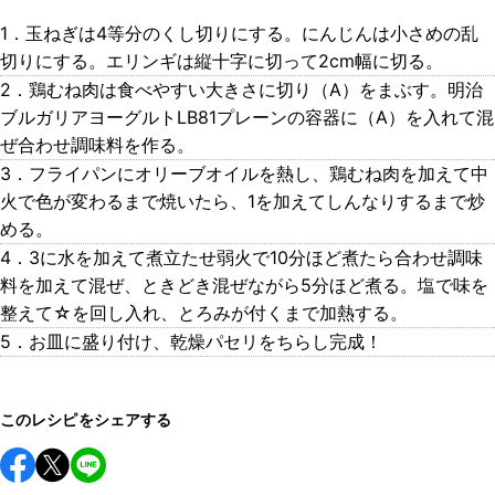
1．玉ねぎは4等分のくし切りにする。にんじんは小さめの乱
切りにする。エリンギは縦十字に切って2cm幅に切る。
2．鶏むね肉は食べやすい大きさに切り（A）をまぶす。明治
ブルガリアヨーグルトLB81プレーンの容器に（A）を入れて混
ぜ合わせ調味料を作る。
3．フライパンにオリーブオイルを熱し、鶏むね肉を加えて中
火で色が変わるまで焼いたら、1を加えてしんなりするまで炒
める。
4．3に水を加えて煮立たせ弱火で10分ほど煮たら合わせ調味
料を加えて混ぜ、ときどき混ぜながら5分ほど煮る。塩で味を
整えて☆を回し入れ、とろみが付くまで加熱する。
5．お皿に盛り付け、乾燥パセリをちらし完成！
このレシピをシェアする