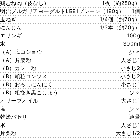
鶏むね肉（皮なし）
1枚（約280g）
明治ブルガリアヨーグルトLB81プレーン（180g）
1個
玉ねぎ
1/4個（約70g）
にんじん
1/3本（約70g）
エリンギ
100g
水
300ml
（A）塩コショウ
少々
（A）片栗粉
大さじ1
（B）カレー粉
小さじ2
（B）顆粒コンソメ
小さじ2
（B）おろしにんにく
小さじ1
（B）粗挽き黒こしょう
少々
オリーブオイル
大さじ1
塩
少々
乾燥パセリ
適量
水
大さじ1
片栗粉
大さじ1/2