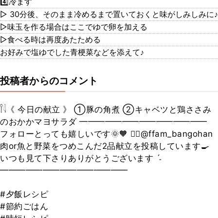
4️⃣冷ます
▷ 30分後、そのまま冷めるまで置いておくと味がしみしみに♪
▷味玉を作る場合はここでゆで卵を加える
▷食べる時は再度あたためる
お好みで塩ゆでした青梗菜などを添えて♪
投稿者からのコメント
𓌉𓇋《 今日の献立 》 ①豚の角煮 ②キャベツと鶏ささみ
のおかかマヨサラダ ━━━━━━━━━━━━━━━
フォローとっても嬉しいです🌞🧡 👉🏻@ffam_bangohan
肉or魚と野菜をつめこんだ2品献立を投稿しています🍳
いつも見て下さりありがとうございます ˊ˗
━━━━━━━━━━━━━━━
#夕飯レシピ
#節約ごはん