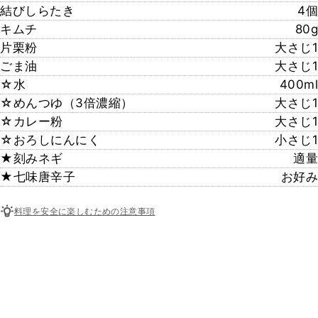
結びしらたき
4個
キムチ
80g
片栗粉
大さじ1
ごま油
大さじ1
☆水
400ml
☆めんつゆ（3倍濃縮）
大さじ1
☆カレー粉
大さじ1
☆おろしにんにく
小さじ1
★刻みネギ
適量
★七味唐辛子
お好み
料理を安全に楽しむための注意事項