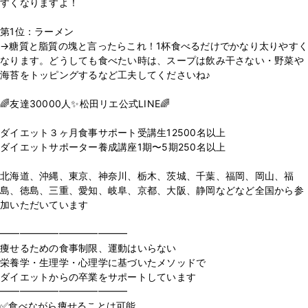
すくなりますよ！
第1位：ラーメン
→糖質と脂質の塊と言ったらこれ！1杯食べるだけでかなり太りやすく
なります。どうしても食べたい時は、スープは飲み干さない・野菜や
海苔をトッピングするなど工夫してくださいね♪
🌈友達30000人✨松田リエ公式LINE🌈
⁡
ダイエット３ヶ月食事サポート受講生12500名以上
ダイエットサポーター養成講座1期〜5期250名以上
⁡
北海道、沖縄、東京、神奈川、栃木、茨城、千葉、福岡、岡山、福
島、徳島、三重、愛知、岐阜、京都、大阪、静岡などなど全国から参
加いただいています
⁡
━━━━━━━━━━━━━
痩せるための食事制限、運動はいらない
栄養学・生理学・心理学に基づいたメソッドで
ダイエットからの卒業をサポートしています
━━━━━━━━━━━━━
✅食べながら痩せることは可能