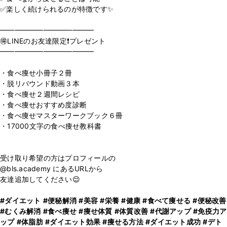
✅楽しく続けられるのが特徴です✨
⁡
━━━━━━━━━━━━━
🉐LINEのお友達限定❗️プレゼント
━━━━━━━━━━━━━
⁡
・食べ痩せ小冊子２冊
・脱リバウンド動画３本
・食べ痩せ２週間レシピ
・食べ痩せおすすめ度診断
・食べ痩せマスターワークブック６冊
・17000文字の食べ痩せ教科書
⁡
受け取り希望の方はプロフィールの
@bls.academy にあるURLから
友達追加してください😌
#ダイエット
#便秘解消
#美容
#栄養
#健康
#食べて痩せる
#便秘改善
#むくみ解消
#食べ痩せ
#痩せ体質
#体質改善
#代謝アップ
#免疫力ア
ップ
#体脂肪
#ダイエット効果
#痩せる方法
#ダイエット成功
#デト