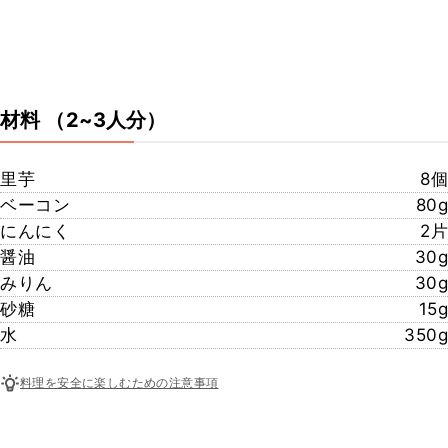
材料
（2~3人分）
里芋
8個
ベーコン
80g
にんにく
2片
醤油
30g
みりん
30g
砂糖
15g
水
350g
料理を安全に楽しむための注意事項