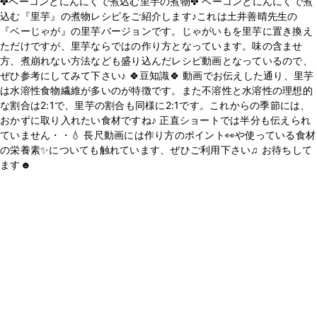
✤ベーコンとにんにくで煮込む里芋の煮物✤ ベーコンとにんにくで煮
込む『里芋』の煮物レシピをご紹介します♪これは土井善晴先生の
『ベーじゃが』の里芋バージョンです。じゃがいもを里芋に置き換え
ただけですが、里芋ならではの作り方となっています。味の含ませ
方、煮崩れない方法なども盛り込んだレシピ動画となっているので、
ぜひ参考にしてみて下さい♪ 🍀豆知識🍀 動画でお伝えした通り、里芋
は水溶性食物繊維が多いのが特徴です。また不溶性と水溶性の理想的
な割合は2:1で、里芋の割合も同様に2:1です。これからの季節には、
おかずに取り入れたい食材ですね♪ 正直ショートでは半分も伝えられ
ていません・・💧 長尺動画には作り方のポイント👀や使っている食材
の栄養素✨についても触れています、ぜひご利用下さい♫ お待ちして
ます☻