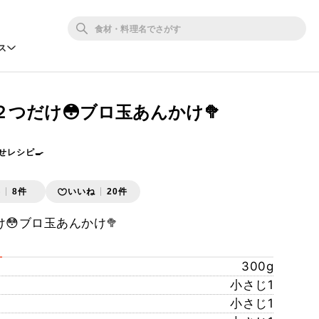
ス
つだけ😳ブロ玉あんかけ🥦
せレシピ🍳
存
8件
いいね
20件
😳ブロ玉あんかけ🥦
300g
小さじ1
小さじ1