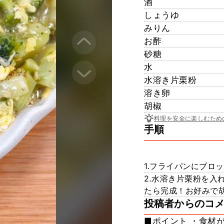
酒
しょうゆ
みりん
お酢
砂糖
水
水溶き片栗粉
溶き卵
胡椒
料理を安全に楽しむため
手順
1.フライパンにブロ
2.水溶き片栗粉を入
たら完成！お好みで胡
投稿者からのコ
■ポイント ・食材