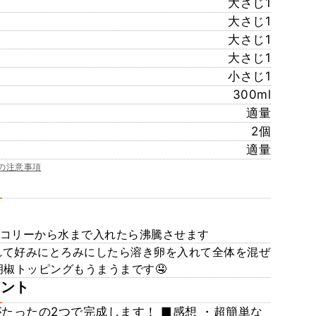
大さじ1
大さじ1
大さじ1
大さじ1
小さじ1
300ml
適量
2個
適量
の注意事項
ッコリーから水まで入れたら沸騰させます
れて好みにとろみにしたら溶き卵を入れて全体を混ぜ
椒トッピングもうまうまです🤤
メント
がたったの2つで完成します！ ■感想 ・超簡単な