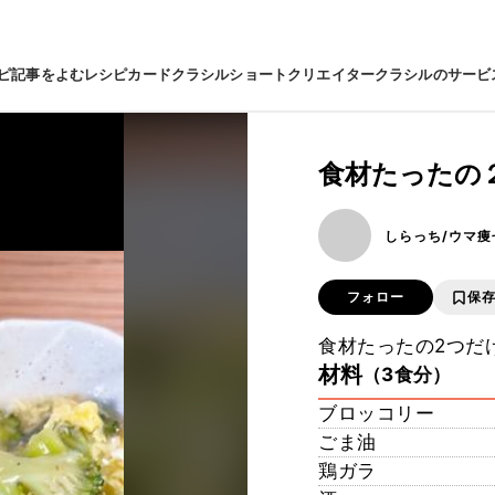
ピ
記事をよむ
レシピカード
クラシルショート
クリエイター
クラシルのサービ
食材たったの２
しらっち/ウマ痩
フォロー
保
食材たったの2つだけ
材料
（3食分）
ブロッコリー
ごま油
鶏ガラ