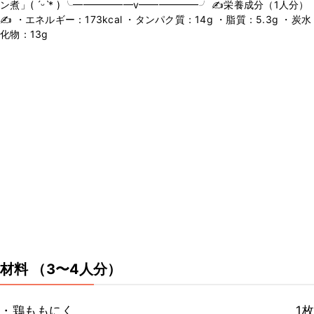
ン煮」( ˊᵕˋ* ) ╰━━━━━━v━━━━━━╯ ✍️栄養成分（1人分）
✍️ ・エネルギー：173kcal ・タンパク質：14g ・脂質：5.3g ・炭水
化物：13g
材料
（3〜4人分）
・鶏ももにく
1枚