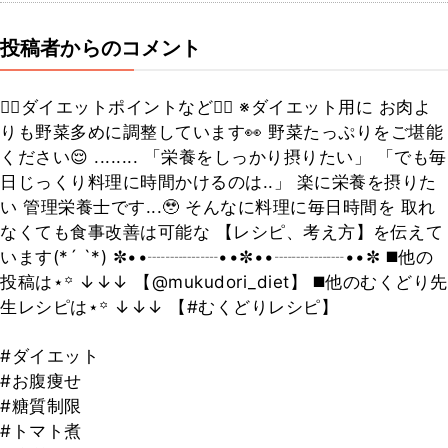
投稿者からのコメント
❤️‍🔥ダイエットポイントなど❤️‍🔥 ※ダイエット用に お肉よ
りも野菜多めに調整しています👀 野菜たっぷりをご堪能
ください😌 ........ 「栄養をしっかり摂りたい」 「でも毎
日じっくり料理に時間かけるのは..」 楽に栄養を摂りた
い 管理栄養士です...🥹 そんなに料理に毎日時間を 取れ
なくても食事改善は可能な 【レシピ、考え方】を伝えて
います(*´ `*) ✼••┈┈┈┈••✼••┈┈┈┈••✼ ◼️他の
投稿は⋆꙳ ↓↓↓ 【@mukudori_diet】 ◼️他のむくどり先
生レシピは⋆꙳ ↓↓↓ 【#むくどりレシピ】
#ダイエット
#お腹痩せ
#糖質制限
#トマト煮