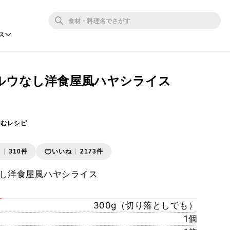
ス
ルウなし洋食屋風ハヤシライス
かむレシピ
存
310件
いいね
2173件
し洋食屋風ハヤシライス
300g（切り落としでも）
1個