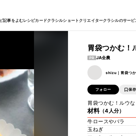
ピ
記事をよむ
レシピカード
クラシルショート
クリエイター
クラシルのサービ
胃袋つかむ！
JA全農
PR
shizu｜胃袋つ
フォロー
保
胃袋つかむ！ルウな
材料
（4人分）
牛ロースやバラ
玉ねぎ