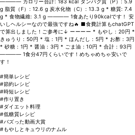
―――― カロリー合計: 183 kcal タンパク質（P）: 5.9
g 脂質（F）: 12.6 g 炭水化物（C）: 13.3 g * 糖質: 7.4
g * 食物繊維: 3.1 g ―――― 1食あたり90kcalです！ 安
いしヘルシーなので最強ですね🔥 ■食費計算もchatGPT
で算出しました！ご参考に↓ ーーーー * もやし：20円 *
きゅうり：50円 * 塩：1円 * ほんだし：5円 * お酢：3円
* 砂糖：1円 * 醤油：3円 * ごま油：10円 * 合計：93円
―――― 1食分47円くらいです！めちゃめちゃ安いで
す！
#簡単レシピ
#節約レシピ
#時短レシピ
#作り置き
#ダイエット料理
#低糖質レシピ
#バズった動画大賞
#もやしとキュウリのナムル