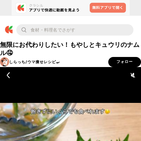
無限にお代わりしたい！もやしとキュウリのナム
ル🤤
しらっち/ウマ痩せレシピ🍳
フォロー