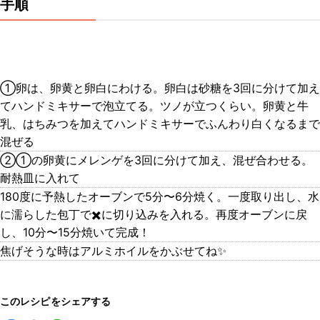
手順
①卵は、卵黄と卵白にわける。卵白は砂糖を3回に分けて加え
てハンドミキサーで泡立てる。ツノが立つくらい。卵黄と牛
乳、はちみつを加えてハンドミキサーでふんわり白くなるまで
混ぜる
②①の卵黄にメレンゲを3回に分けて加え、混ぜ合わせる。
耐熱皿に入れて
180度に予熱したオーブンで5分〜6分焼く。一度取り出し、水
に濡らした包丁で✖️に切り込みを入れる。再度オーブンに戻
し、10分〜15分焼いて完成！
焦げそうな時はアルミホイルをかぶせてね✨
このレシピをシェアする