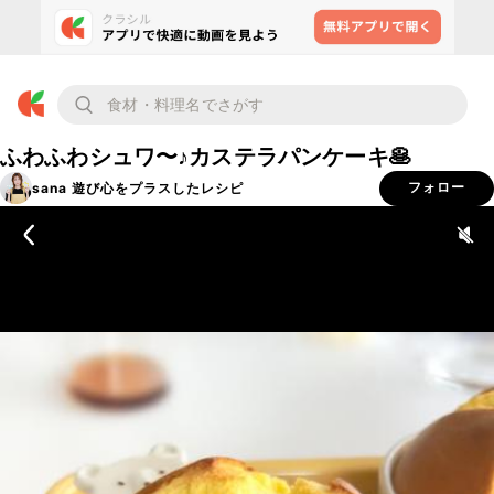
ふわふわシュワ〜♪カステラパンケーキ🥞
sana 遊び心をプラスしたレシピ
フォロー