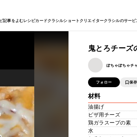
ピ
記事をよむ
レシピカード
クラシルショート
クリエイター
クラシルのサービ
鬼とろチーズ
ぽちゃぽちゃチ
フォロー
保
材料
油揚げ
ピザ用チーズ
鶏ガラスープの素
水