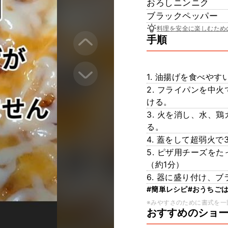
おろしニンニク
ブラックペッパー
料理を安全に楽しむため
手順
1. 油揚げを食べや
2. フライパンを中
ける。
3. 火を消し、水、
る。
4. 蓋をして超弱火で
5. ピザ用チーズを
（約1分）
6. 器に盛り付け、
#簡単レシピ
#おうちご
※みやすさのために書式を一
おすすめのショ