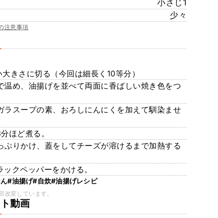
小さじ1
少々
の注意事項
すい大きさに切る（今回は細長く10等分）
火で温め、油揚げを並べて両面に香ばしい焼き色をつ
鶏ガラスープの素、おろしにんにくを加えて馴染ませ
3分ほど煮る。
たっぷりかけ、蓋をしてチーズが溶けるまで加熱する
ブラックペッパーをかける。
はん
#油揚げ
#自炊
#油揚げレシピ
部改変しています。
ート動画