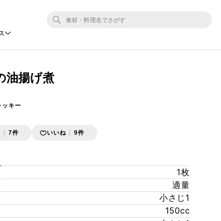
ス
の油揚げ煮
ャッキー
存
7件
いいね
9件
1枚
適量
小さじ1
150cc