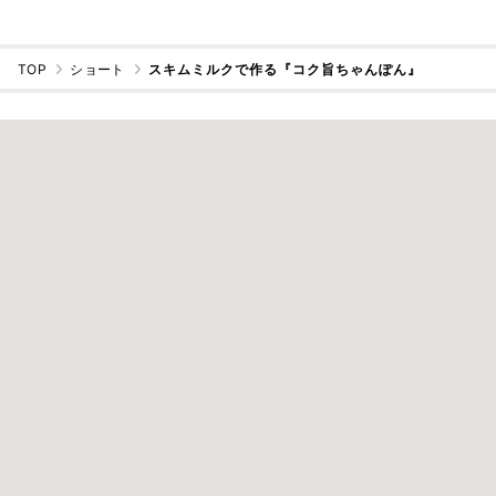
TOP
ショート
スキムミルクで作る『コク旨ちゃんぽん』