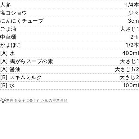
人参
1/4本
塩コショウ
少々
にんにくチューブ
3cm
ごま油
大さじ1
中華麺
2玉
かまぼこ
1/2本
[A] 水
400ml
[A] 鶏がらスープの素
大さじ1
[A] 醤油
大さじ1/2
[B] スキムミルク
大さじ2
[B] 水
100ml
料理を安全に楽しむための注意事項